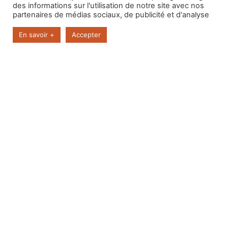
des informations sur l'utilisation de notre site avec nos
partenaires de médias sociaux, de publicité et d'analyse
En savoir +
Accepter
Équipements & Activités
Intérieurs
8
Télévision
Cuisine
Wifi
Billard
Babyfoot
Jeux
entièrement
de
équipée
société