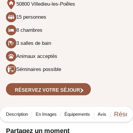
50800 Villedieu-les-Poêles
15 personnes
8 chambres
3 salles de bain
Animaux acceptés
Séminaires possible
RÉSERVEZ VOTRE SÉJOUR
Réser
Description
En Images
Équipements
Avis
Partagez un moment